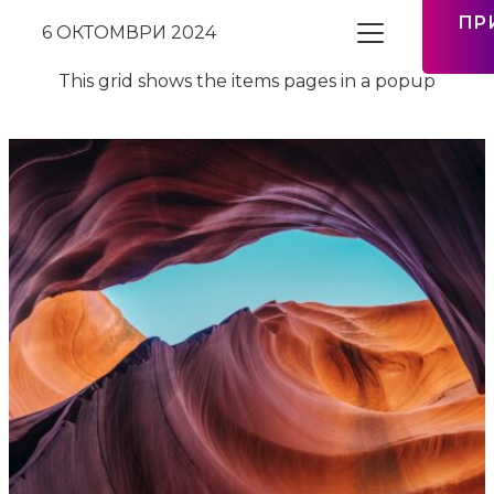
ПР
6 ОКТОМВРИ 2024
This grid shows the items pages in a popup