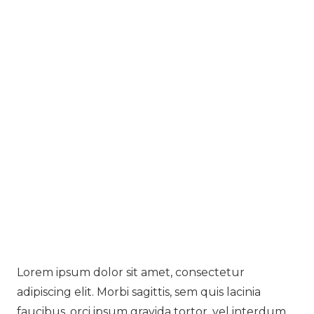
Lorem ipsum dolor sit amet, consectetur
adipiscing elit. Morbi sagittis, sem quis lacinia
faucibus, orci ipsum gravida tortor, vel interdum