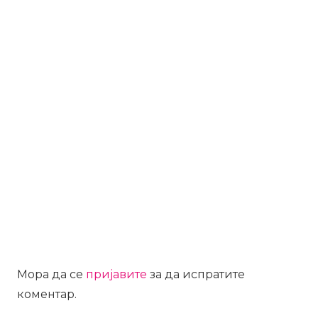
Мора да се
пријавите
за да испратите
коментар.