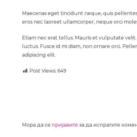
Maecenas eget tincidunt neque, quis pellentesq
eros nec laoreet ullamcorper, neque orci molesti
Etiam nec erat tellus. Mauris et vulputate veli
luctus. Fusce id mi diam, non ornare orci. Pelle
adipiscing elit.
Post Views:
649
Мора да се
пријавите
за да испратите комен