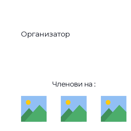
Организатор
Членови на :