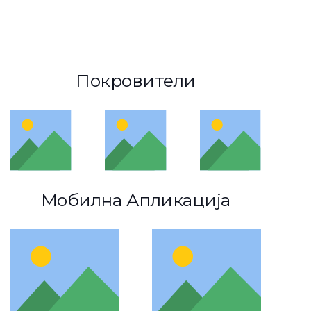
Покровители
Мобилна Апликација