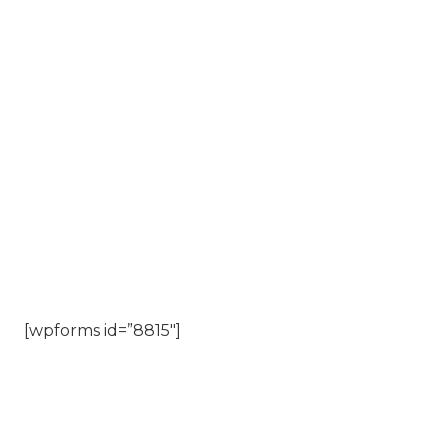
[wpforms id=”8815″]